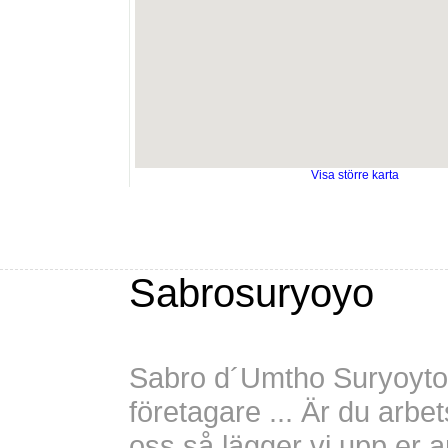
Visa större karta
Sabrosuryoyo
Sabro d´Umtho Suryoyto är
företagare ... Är du arbe
oss så lägger vi upp er 