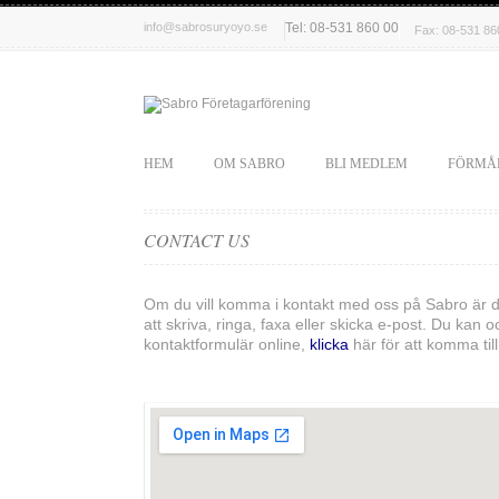
info@sabrosuryoyo.se
Tel: 08-531 860 00
Fax: 08-531 86
HEM
OM SABRO
BLI MEDLEM
FÖRMÅ
CONTACT US
Om du vill komma i kontakt med oss på Sabro är
att skriva, ringa, faxa eller skicka e-post. Du kan 
kontaktformulär online,
klicka
här för att komma till